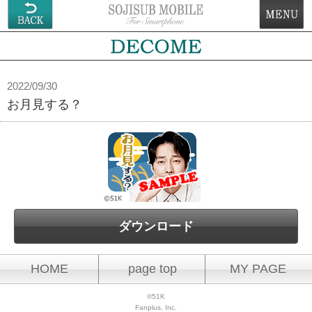
2022/09/30
お月見する？
ダウンロード
HOME
page top
MY PAGE
©51K
Fanplus, Inc.