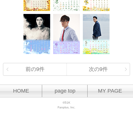
前の9件
次の9件
HOME
page top
MY PAGE
©51K
Fanplus, Inc.